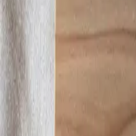
Collections
All
01_orisige
02_杉と暮らす/育つ
03_ベーシックなハコ
04_暮らしに祈りを
05_All Ibaraki Project ものづくり×ものづくり
06_temahima ものづくり×福祉